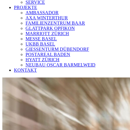
SERVICE
PROJEKTE
AMBASSADOR
AXA WINTERTHUR
FAMILIENZENTRUM BAAR
GLATTPARK OPFIKON
MARRIOTT ZÜRICH
MESSE BASEL
UKBB BASEL
GIESSENTURM DÜBENDORF
POSTAREAL BADEN
HYATT ZÜRICH
NEUBAU OSCAR BARMELWEID
KONTAKT